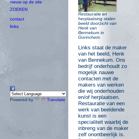
nieuw op de site
ZOEKEN
Restauratie en
herplaatsing stalen
contact
beeld
doorzicht
van
links
Henk van
Bennekum in
Gorinchem.
Links staat de maker
van het beeld, Henk
van Bennekum. Ons
bedrijf onderhoudt zo
mogelijk nauwe
contacten met de
makers van werken
die wij onderhouden
en/of herplaatsen.
Powered by
Translate
Restauratie van een
werk van beeldende
kunst is een
specialiteit waarbij de
inbreng van de maker
zelf onontbeerlijk is.