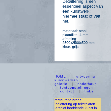
Detaillering is een
essentieel aspect van
een kunstwerk;
hiermee staat of valt
het.
materiaal: staal
plaatdikte: 4 mm
afmeting:
2500x2500x500 mm
kleur: grijs
HOME
|
uitvoering
kunstwerken
|
galerie
|
onderhoud
|
tentoonstellingen
|
contact
|
links
restauratie brons
belettering op tekstplaten
archief beeldende kunst in