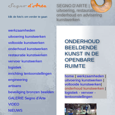
SEGNO D'ARTE |
uitvoering, restauratie,
onderhoud en advisering
klik de foto's om verder te gaan
kunstwerken
werkzaamheden
uitvoering kunstwerken
ONDERHOUD
voltooide kunstwerken
BEELDENDE
onderhoud kunstwerken
KUNST IN DE
restauratie kunstwerken
OPENBARE
vervoer kunstwerken
RUIMTE
logistiek
inrichting tentoonstellingen
home
|
werkzaamheden
|
engineering
uitvoering kunstwerken
|
voltooide kunstwerken
|
artisans
onderhoud kunstwerken
|
beveiliging bronzen beelden
logistiek - vervoer -
tentoonstellingen
GALERIE Segno d'Arte
VIDEO
NIEUWS