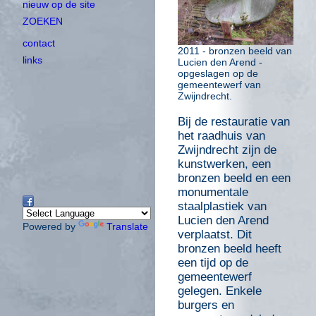
nieuw op de site
ZOEKEN
contact
2011 - bronzen beeld van
links
Lucien den Arend -
opgeslagen op de
gemeentewerf van
Zwijndrecht.
Bij de restauratie van
het raadhuis van
Zwijndrecht zijn de
kunstwerken, een
bronzen beeld en een
monumentale
staalplastiek van
Lucien den Arend
Powered by
Translate
verplaatst. Dit
bronzen beeld heeft
een tijd op de
gemeentewerf
gelegen. Enkele
burgers en