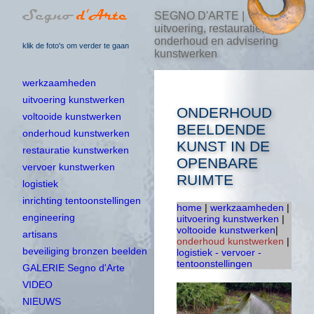
SEGNO D'ARTE |
uitvoering, restauratie,
onderhoud en advisering
klik de foto's om verder te gaan
kunstwerken
werkzaamheden
uitvoering kunstwerken
ONDERHOUD
voltooide kunstwerken
BEELDENDE
onderhoud kunstwerken
KUNST IN DE
restauratie kunstwerken
OPENBARE
vervoer kunstwerken
RUIMTE
logistiek
inrichting tentoonstellingen
home
|
werkzaamheden
|
engineering
uitvoering kunstwerken
|
voltooide kunstwerken
|
artisans
onderhoud kunstwerken
|
beveiliging bronzen beelden
logistiek - vervoer -
tentoonstellingen
GALERIE Segno d'Arte
VIDEO
NIEUWS