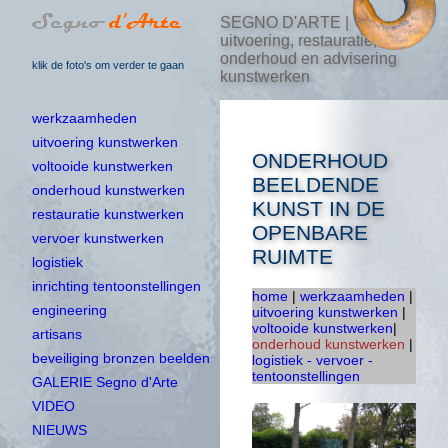
SEGNO D'ARTE |
uitvoering, restauratie,
onderhoud en advisering
klik de foto's om verder te gaan
kunstwerken
werkzaamheden
uitvoering kunstwerken
ONDERHOUD
voltooide kunstwerken
BEELDENDE
onderhoud kunstwerken
KUNST IN DE
restauratie kunstwerken
OPENBARE
vervoer kunstwerken
RUIMTE
logistiek
inrichting tentoonstellingen
home
|
werkzaamheden
|
engineering
uitvoering kunstwerken
|
voltooide kunstwerken
|
artisans
onderhoud kunstwerken
|
beveiliging bronzen beelden
logistiek - vervoer -
tentoonstellingen
GALERIE Segno d'Arte
VIDEO
NIEUWS