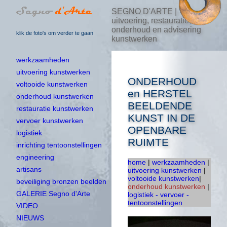
SEGNO D'ARTE |
uitvoering, restauratie,
onderhoud en advisering
klik de foto's om verder te gaan
kunstwerken
werkzaamheden
uitvoering kunstwerken
ONDERHOUD
voltooide kunstwerken
en HERSTEL
onderhoud kunstwerken
BEELDENDE
restauratie kunstwerken
KUNST IN DE
vervoer kunstwerken
OPENBARE
logistiek
RUIMTE
inrichting tentoonstellingen
engineering
home
|
werkzaamheden
|
artisans
uitvoering kunstwerken
|
voltooide kunstwerken
|
beveiliging bronzen beelden
onderhoud kunstwerken
|
GALERIE Segno d'Arte
logistiek - vervoer -
tentoonstellingen
VIDEO
NIEUWS