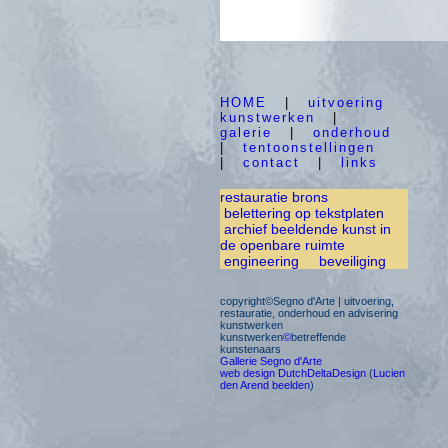
HOME
|
uitvoering
kunstwerken
|
galerie
|
onderhoud
|
tentoonstellingen
|
contact
|
links
restauratie brons
belettering op tekstplaten
archief beeldende kunst in
de openbare ruimte
engineering
beveiliging
copyright©Segno d'Arte | uitvoering,
restauratie, onderhoud en advisering
kunstwerken
kunstwerken
©
betreffende
kunstenaars
Gallerie Segno d'Arte
web design DutchDeltaDesign
(
Lucien
den Arend beelden
)