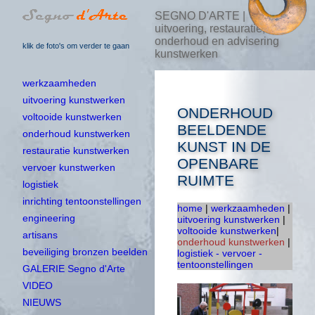
SEGNO D'ARTE |
uitvoering, restauratie,
onderhoud en advisering
klik de foto's om verder te gaan
kunstwerken
werkzaamheden
uitvoering kunstwerken
ONDERHOUD
voltooide kunstwerken
BEELDENDE
onderhoud kunstwerken
KUNST IN DE
restauratie kunstwerken
OPENBARE
vervoer kunstwerken
RUIMTE
logistiek
inrichting tentoonstellingen
home
|
werkzaamheden
|
engineering
uitvoering kunstwerken
|
voltooide kunstwerken
|
artisans
onderhoud kunstwerken
|
beveiliging bronzen beelden
logistiek - vervoer -
tentoonstellingen
GALERIE Segno d'Arte
VIDEO
NIEUWS