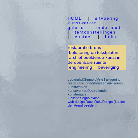
HOME
|
uitvoering
kunstwerken
|
galerie
|
onderhoud
|
tentoonstellingen
|
contact
|
links
restauratie brons
belettering op tekstplaten
archief beeldende kunst in
de openbare ruimte
engineering
beveiliging
copyright©Segno d'Arte | uitvoering,
restauratie, onderhoud en advisering
kunstwerken
kunstwerken
©
betreffende
kunstenaars
Gallerie Segno d'Arte
web design DutchDeltaDesign
(
Lucien
den Arend beelden
)