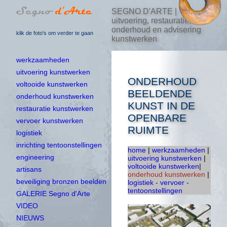
SEGNO D'ARTE |
uitvoering, restauratie,
onderhoud en advisering
klik de foto's om verder te gaan
kunstwerken
werkzaamheden
uitvoering kunstwerken
ONDERHOUD
voltooide kunstwerken
BEELDENDE
onderhoud kunstwerken
KUNST IN DE
restauratie kunstwerken
OPENBARE
vervoer kunstwerken
RUIMTE
logistiek
inrichting tentoonstellingen
home
|
werkzaamheden
|
engineering
uitvoering kunstwerken
|
voltooide kunstwerken
|
artisans
onderhoud kunstwerken
|
beveiliging bronzen beelden
logistiek - vervoer -
tentoonstellingen
GALERIE Segno d'Arte
VIDEO
NIEUWS