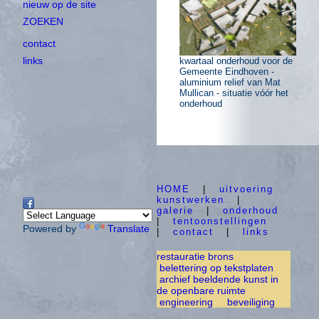
nieuw op de site
ZOEKEN
contact
links
kwartaal onderhoud voor de
Gemeente Eindhoven -
aluminium relief van Mat
Mullican - situatie vóór het
onderhoud
HOME
|
uitvoering
kunstwerken
|
galerie
|
onderhoud
|
tentoonstellingen
Powered by
Translate
|
contact
|
links
restauratie brons
belettering op tekstplaten
archief beeldende kunst in
de openbare ruimte
engineering
beveiliging