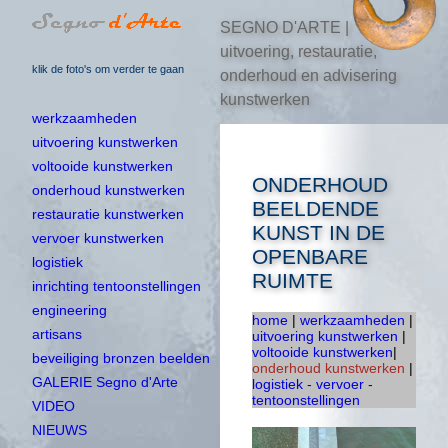
SEGNO D'ARTE |
uitvoering, restauratie,
klik de foto's om verder te gaan
onderhoud en advisering
kunstwerken
werkzaamheden
uitvoering kunstwerken
voltooide kunstwerken
ONDERHOUD
onderhoud kunstwerken
BEELDENDE
restauratie kunstwerken
KUNST IN DE
vervoer kunstwerken
OPENBARE
logistiek
RUIMTE
inrichting tentoonstellingen
engineering
home
|
werkzaamheden
|
artisans
uitvoering kunstwerken
|
voltooide kunstwerken
|
beveiliging bronzen beelden
onderhoud kunstwerken
|
GALERIE Segno d'Arte
logistiek - vervoer -
tentoonstellingen
VIDEO
NIEUWS