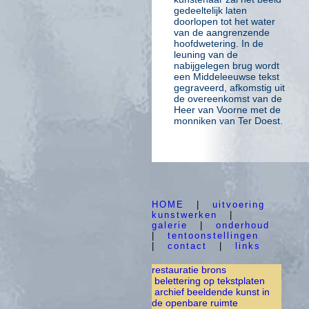
gedeeltelijk laten
doorlopen tot het water
van de aangrenzende
hoofdwetering. In de
leuning van de
nabijgelegen brug wordt
een Middeleeuwse tekst
gegraveerd, afkomstig uit
de overeenkomst van de
Heer van Voorne met de
monniken van Ter Doest.
HOME
|
uitvoering
kunstwerken
|
galerie
|
onderhoud
|
tentoonstellingen
|
contact
|
links
restauratie brons
belettering op tekstplaten
archief beeldende kunst in
de openbare ruimte