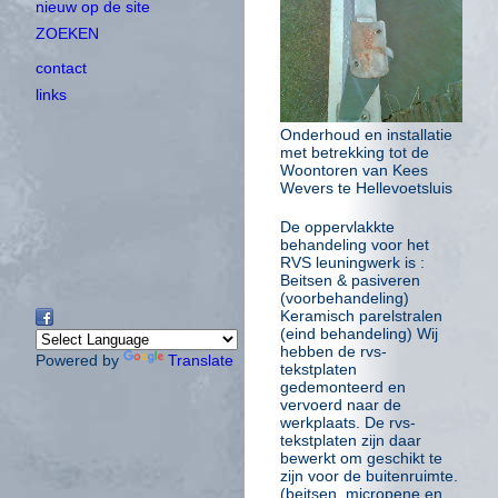
nieuw op de site
ZOEKEN
contact
links
Onderhoud en installatie
met betrekking tot de
Woontoren van Kees
Wevers te Hellevoetsluis
De oppervlakkte
behandeling voor het
RVS leuningwerk is :
Beitsen & pasiveren
(voorbehandeling)
Keramisch parelstralen
(eind behandeling) Wij
hebben de rvs-
Powered by
Translate
tekstplaten
gedemonteerd en
vervoerd naar de
werkplaats. De rvs-
tekstplaten zijn daar
bewerkt om geschikt te
zijn voor de buitenruimte.
(beitsen, micropene en