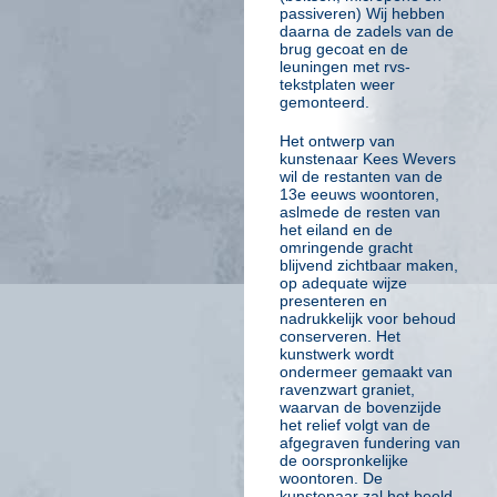
passiveren) Wij hebben
daarna de zadels van de
brug gecoat en de
leuningen met rvs-
tekstplaten weer
gemonteerd.
Het ontwerp van
kunstenaar Kees Wevers
wil de restanten van de
13e eeuws woontoren,
aslmede de resten van
het eiland en de
omringende gracht
blijvend zichtbaar maken,
op adequate wijze
presenteren en
nadrukkelijk voor behoud
conserveren. Het
kunstwerk wordt
ondermeer gemaakt van
ravenzwart graniet,
waarvan de bovenzijde
het relief volgt van de
afgegraven fundering van
de oorspronkelijke
woontoren. De
kunstenaar zal het beeld