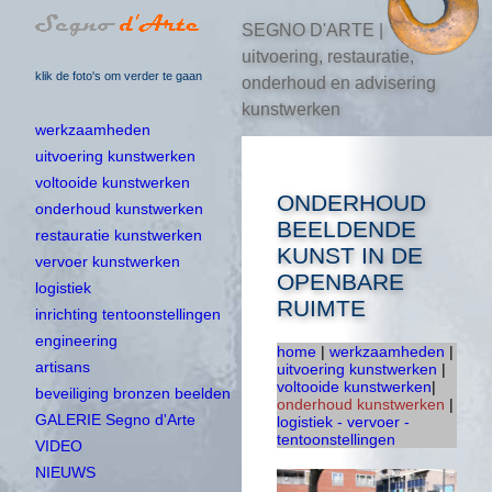
SEGNO D'ARTE |
uitvoering, restauratie,
klik de foto's om verder te gaan
onderhoud en advisering
kunstwerken
werkzaamheden
uitvoering kunstwerken
voltooide kunstwerken
ONDERHOUD
onderhoud kunstwerken
BEELDENDE
restauratie kunstwerken
KUNST IN DE
vervoer kunstwerken
OPENBARE
logistiek
RUIMTE
inrichting tentoonstellingen
engineering
home
|
werkzaamheden
|
artisans
uitvoering kunstwerken
|
voltooide kunstwerken
|
beveiliging bronzen beelden
onderhoud kunstwerken
|
GALERIE Segno d'Arte
logistiek - vervoer -
tentoonstellingen
VIDEO
NIEUWS