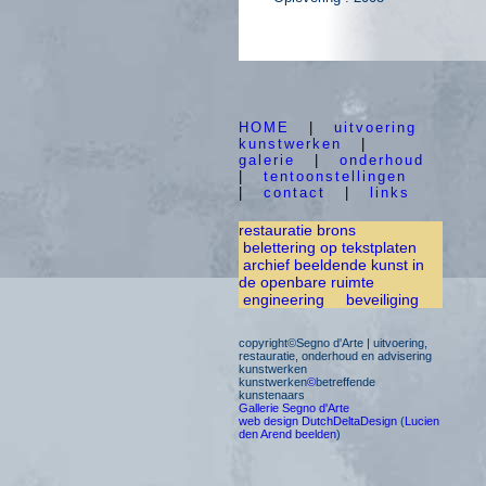
HOME
|
uitvoering
kunstwerken
|
galerie
|
onderhoud
|
tentoonstellingen
|
contact
|
links
restauratie brons
belettering op tekstplaten
archief beeldende kunst in
de openbare ruimte
engineering
beveiliging
copyright©Segno d'Arte | uitvoering,
restauratie, onderhoud en advisering
kunstwerken
kunstwerken
©
betreffende
kunstenaars
Gallerie Segno d'Arte
web design DutchDeltaDesign
(
Lucien
den Arend beelden
)