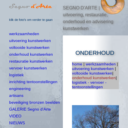
SEGNO D'ARTE |
uitvoering, restauratie,
klik de foto's om verder te gaan
onderhoud en advisering
kunstwerken
werkzaamheden
uitvoering kunstwerken
voltooide kunstwerken
ONDERHOUD
onderhoud kunstwerken
restauratie kunstwerken
home
|
werkzaamheden
|
vervoer kunstwerken
uitvoering kunstwerken
|
voltooide kunstwerken
|
logistiek
onderhoud kunstwerken
|
inrichting tentoonstellingen
logistiek - vervoer -
tentoonstellingen
engineering
artisans
beveiliging bronzen beelden
GALERIE Segno d'Arte
VIDEO
NIEUWS