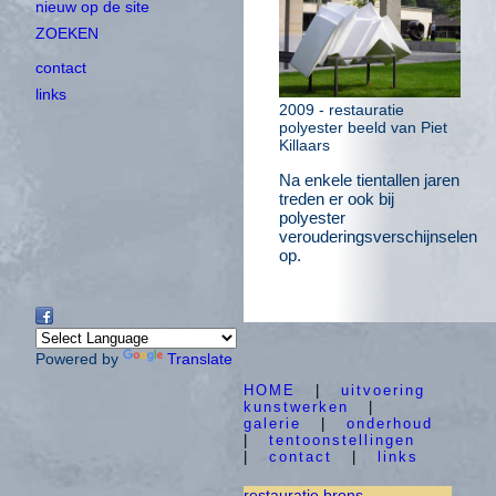
nieuw op de site
ZOEKEN
contact
links
2009 - restauratie
polyester beeld van Piet
Killaars
Na enkele tientallen jaren
treden er ook bij
polyester
verouderingsverschijnselen
op.
Powered by
Translate
HOME
|
uitvoering
kunstwerken
|
galerie
|
onderhoud
|
tentoonstellingen
|
contact
|
links
restauratie brons