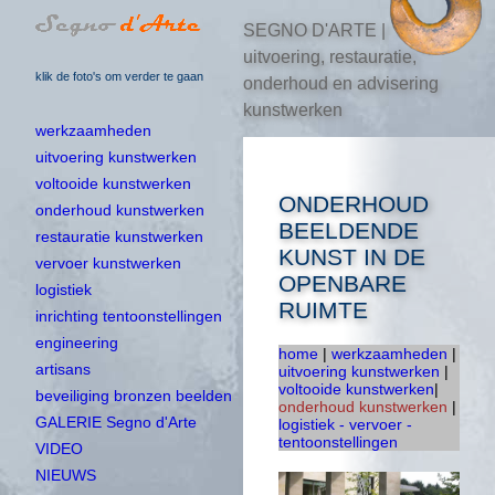
SEGNO D'ARTE |
uitvoering, restauratie,
klik de foto's om verder te gaan
onderhoud en advisering
kunstwerken
werkzaamheden
uitvoering kunstwerken
voltooide kunstwerken
ONDERHOUD
onderhoud kunstwerken
BEELDENDE
restauratie kunstwerken
KUNST IN DE
vervoer kunstwerken
OPENBARE
logistiek
RUIMTE
inrichting tentoonstellingen
engineering
home
|
werkzaamheden
|
artisans
uitvoering kunstwerken
|
voltooide kunstwerken
|
beveiliging bronzen beelden
onderhoud kunstwerken
|
GALERIE Segno d'Arte
logistiek - vervoer -
tentoonstellingen
VIDEO
NIEUWS