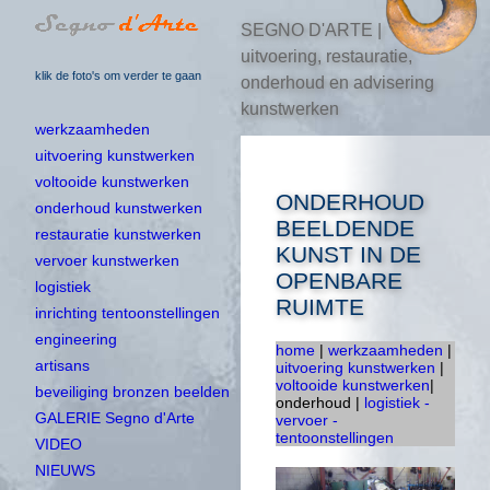
SEGNO D'ARTE |
uitvoering, restauratie,
klik de foto's om verder te gaan
onderhoud en advisering
kunstwerken
werkzaamheden
uitvoering kunstwerken
voltooide kunstwerken
ONDERHOUD
onderhoud kunstwerken
BEELDENDE
restauratie kunstwerken
KUNST IN DE
vervoer kunstwerken
OPENBARE
logistiek
RUIMTE
inrichting tentoonstellingen
engineering
home
|
werkzaamheden
|
artisans
uitvoering kunstwerken
|
voltooide kunstwerken
|
beveiliging bronzen beelden
onderhoud |
logistiek -
GALERIE Segno d'Arte
vervoer -
tentoonstellingen
VIDEO
NIEUWS