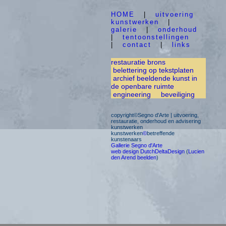
HOME
|
uitvoering
kunstwerken
|
galerie
|
onderhoud
|
tentoonstellingen
|
contact
|
links
restauratie brons
belettering op tekstplaten
archief beeldende kunst in
de openbare ruimte
engineering
beveiliging
copyright©Segno d'Arte | uitvoering,
restauratie, onderhoud en advisering
kunstwerken
kunstwerken
©
betreffende
kunstenaars
Gallerie Segno d'Arte
web design DutchDeltaDesign
(
Lucien
den Arend beelden
)