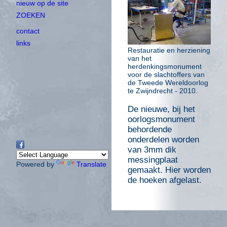
nieuw op de site
ZOEKEN
contact
links
Restauratie en herziening
van het
herdenkingsmonument
voor de slachtoffers van
de Tweede Wereldoorlog
te Zwijndrecht - 2010.
De nieuwe, bij het
oorlogsmonument
behordende
onderdelen worden
van 3mm dik
messingplaat
Powered by
Translate
gemaakt. Hier worden
de hoeken afgelast.