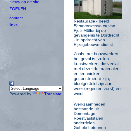
nieuw op de site
ZOEKEN
contact
Restauratie - beeld
links
Eenmansmuseum
van
Pjotr Müller bij de
gevangenis te Dordrecht
- in opdracht van
Rijksgebouwendienst.
Zoals met bouwwerken
het geval is, zullen
kunstwerken, die veelal
met dezelfde materialen
en technieken
geconstrueerd zijn,
blootgesteld zijn aan
weer (regen en vorst) en
wind.
Powered by
Translate
Werkzaamheden
bestaande uit
Demontage
Roestvaststalen
onderdelen
Gehele betonnen