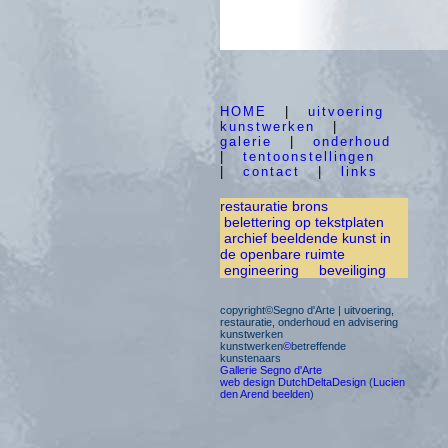
HOME
|
uitvoering
kunstwerken
|
galerie
|
onderhoud
|
tentoonstellingen
|
contact
|
links
restauratie brons
belettering op tekstplaten
archief beeldende kunst in
de openbare ruimte
engineering
beveiliging
copyright©Segno d'Arte | uitvoering,
restauratie, onderhoud en advisering
kunstwerken
kunstwerken
©
betreffende
kunstenaars
Gallerie Segno d'Arte
web design DutchDeltaDesign
(
Lucien
den Arend beelden
)