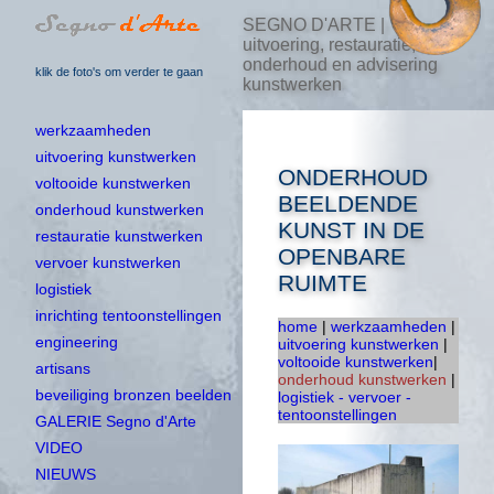
SEGNO D'ARTE |
uitvoering, restauratie,
onderhoud en advisering
klik de foto's om verder te gaan
kunstwerken
werkzaamheden
uitvoering kunstwerken
ONDERHOUD
voltooide kunstwerken
BEELDENDE
onderhoud kunstwerken
KUNST IN DE
restauratie kunstwerken
OPENBARE
vervoer kunstwerken
RUIMTE
logistiek
inrichting tentoonstellingen
home
|
werkzaamheden
|
engineering
uitvoering kunstwerken
|
voltooide kunstwerken
|
artisans
onderhoud kunstwerken
|
beveiliging bronzen beelden
logistiek - vervoer -
tentoonstellingen
GALERIE Segno d'Arte
VIDEO
NIEUWS