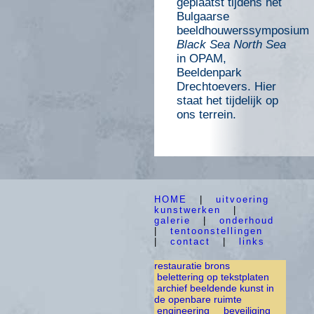
geplaatst tijdens het
Bulgaarse
beeldhouwerssymposium
Black Sea North Sea
in OPAM,
Beeldenpark
Drechtoevers. Hier
staat het tijdelijk op
ons terrein.
HOME
|
uitvoering
kunstwerken
|
galerie
|
onderhoud
|
tentoonstellingen
|
contact
|
links
restauratie brons
belettering op tekstplaten
archief beeldende kunst in
de openbare ruimte
engineering
beveiliging