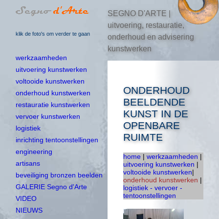
SEGNO D'ARTE |
uitvoering, restauratie,
klik de foto's om verder te gaan
onderhoud en advisering
kunstwerken
werkzaamheden
uitvoering kunstwerken
voltooide kunstwerken
ONDERHOUD
onderhoud kunstwerken
BEELDENDE
restauratie kunstwerken
KUNST IN DE
vervoer kunstwerken
OPENBARE
logistiek
RUIMTE
inrichting tentoonstellingen
engineering
home
|
werkzaamheden
|
artisans
uitvoering kunstwerken
|
voltooide kunstwerken
|
beveiliging bronzen beelden
onderhoud kunstwerken
|
GALERIE Segno d'Arte
logistiek - vervoer -
tentoonstellingen
VIDEO
NIEUWS