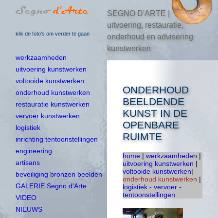
SEGNO D'ARTE |
uitvoering, restauratie,
klik de foto's om verder te gaan
onderhoud en advisering
kunstwerken
werkzaamheden
uitvoering kunstwerken
voltooide kunstwerken
ONDERHOUD
onderhoud kunstwerken
BEELDENDE
restauratie kunstwerken
KUNST IN DE
vervoer kunstwerken
OPENBARE
logistiek
RUIMTE
inrichting tentoonstellingen
engineering
home
|
werkzaamheden
|
artisans
uitvoering kunstwerken
|
voltooide kunstwerken
|
beveiliging bronzen beelden
onderhoud kunstwerken
|
GALERIE Segno d'Arte
logistiek - vervoer -
tentoonstellingen
VIDEO
NIEUWS