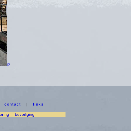
©
|
contact
|
links
ering
beveiliging