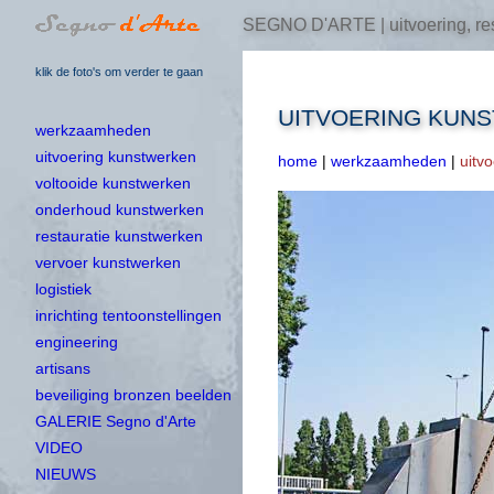
SEGNO D'ARTE | uitvoering, res
klik de foto's om verder te gaan
UITVOERING KUN
werkzaamheden
uitvoering kunstwerken
home
|
werkzaamheden
|
uitv
voltooide kunstwerken
onderhoud kunstwerken
restauratie kunstwerken
vervoer kunstwerken
logistiek
inrichting tentoonstellingen
engineering
artisans
beveiliging bronzen beelden
GALERIE Segno d'Arte
VIDEO
NIEUWS