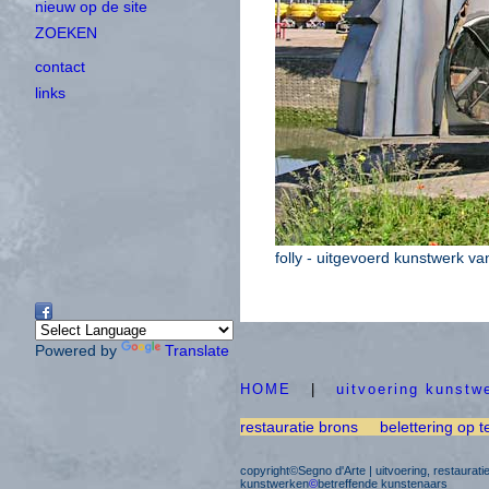
nieuw op de site
ZOEKEN
contact
links
folly - uitgevoerd kunstwerk va
Powered by
Translate
HOME
|
uitvoering kunstw
restauratie brons
belettering op t
copyright©Segno d'Arte | uitvoering, restaurat
kunstwerken
©
betreffende kunstenaars