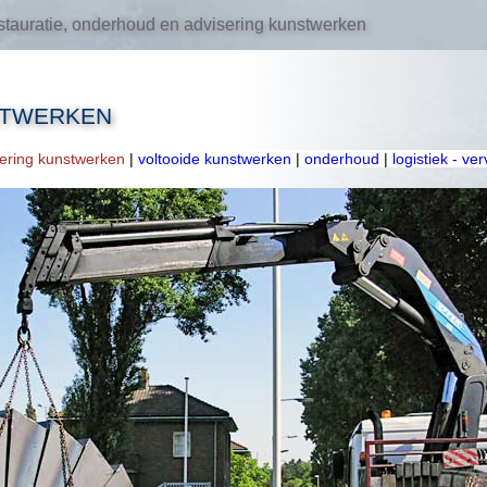
tauratie, onderhoud en advisering kunstwerken
STWERKEN
oering kunstwerken
|
voltooide kunstwerken
|
onderhoud
|
logistiek - ve