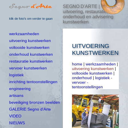
SEGNO D'ARTE |
uitvoering, restauratie,
onderhoud en advisering
klik de foto's om verder te gaan
kunstwerken
werkzaamheden
uitvoering kunstwerken
UITVOERING
voltooide kunstwerken
KUNSTWERKEN
onderhoud kunstwerken
restauratie kunstwerken
home
|
werkzaamheden
|
vervoer kunstwerken
uitvoering kunstwerken
|
voltooide kunstwerken
|
logistiek
onderhoud
|
logistiek -
inrichting tentoonstellingen
vervoer -
tentoonstellingen
engineering
artisans
beveiliging bronzen beelden
GALERIE Segno d'Arte
VIDEO
NIEUWS