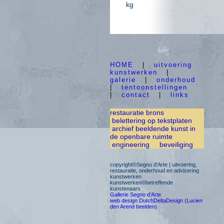
kg
HOME
|
uitvoering
kunstwerken
|
galerie
|
onderhoud
|
tentoonstellingen
|
contact
|
links
restauratie brons
belettering op tekstplaten
archief beeldende kunst in
de openbare ruimte
engineering
beveiliging
copyright©Segno d'Arte | uitvoering,
restauratie, onderhoud en advisering
kunstwerken
kunstwerken
©
betreffende
kunstenaars
Gallerie Segno d'Arte
web design DutchDeltaDesign
(
Lucien
den Arend beelden
)