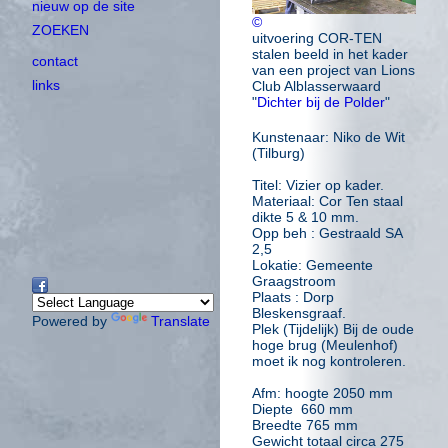
nieuw op de site
©
ZOEKEN
uitvoering COR-TEN
stalen beeld in het kader
contact
van een project van Lions
links
Club Alblasserwaard
"
Dichter bij de Polder
"
Kunstenaar: Niko de Wit
(Tilburg)
Titel: Vizier op kader.
Materiaal: Cor Ten staal
dikte 5 & 10 mm.
Opp beh : Gestraald SA
2,5
Lokatie: Gemeente
Graagstroom
Plaats : Dorp
Bleskensgraaf.
Powered by
Translate
Plek (Tijdelijk) Bij de oude
hoge brug (Meulenhof)
moet ik nog kontroleren.
Afm: hoogte 2050 mm
Diepte 660 mm
Breedte 765 mm
Gewicht totaal circa 275