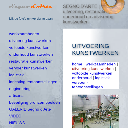
SEGNO D'ARTE |
uitvoering, restauratie,
onderhoud en advisering
klik de foto's om verder te gaan
kunstwerken
werkzaamheden
uitvoering kunstwerken
UITVOERING
voltooide kunstwerken
KUNSTWERKEN
onderhoud kunstwerken
restauratie kunstwerken
home
|
werkzaamheden
|
vervoer kunstwerken
uitvoering kunstwerken
|
voltooide kunstwerken
|
logistiek
onderhoud
|
logistiek -
inrichting tentoonstellingen
vervoer -
tentoonstellingen
engineering
artisans
beveiliging bronzen beelden
GALERIE Segno d'Arte
VIDEO
NIEUWS