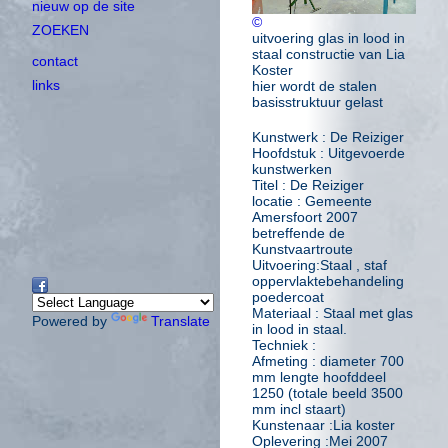
nieuw op de site
©
ZOEKEN
uitvoering glas in lood in
staal constructie van Lia
contact
Koster
links
hier wordt de stalen
basisstruktuur gelast
Kunstwerk : De Reiziger
Hoofdstuk : Uitgevoerde
kunstwerken
Titel : De Reiziger
locatie : Gemeente
Amersfoort 2007
betreffende de
Kunstvaartroute
Uitvoering:Staal , staf
oppervlaktebehandeling
poedercoat
Materiaal : Staal met glas
Powered by
Translate
in lood in staal.
Techniek :
Afmeting : diameter 700
mm lengte hoofddeel
1250 (totale beeld 3500
mm incl staart)
Kunstenaar :Lia koster
Oplevering :Mei 2007