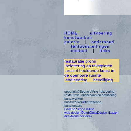
HOME
|
uitvoering
kunstwerken
|
galerie
|
onderhoud
|
tentoonstellingen
|
contact
|
links
restauratie brons
belettering op tekstplaten
archief beeldende kunst in
de openbare ruimte
engineering
beveiliging
copyright©Segno d'Arte | uitvoering,
restauratie, onderhoud en advisering
kunstwerken
kunstwerken
©
betreffende
kunstenaars
Gallerie Segno d'Arte
web design DutchDeltaDesign
(
Lucien
den Arend beelden
)