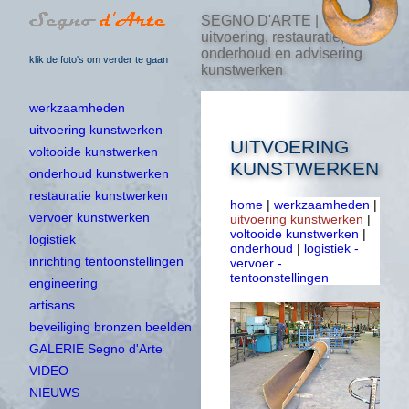
SEGNO D'ARTE |
uitvoering, restauratie,
onderhoud en advisering
klik de foto's om verder te gaan
kunstwerken
werkzaamheden
uitvoering kunstwerken
UITVOERING
voltooide kunstwerken
KUNSTWERKEN
onderhoud kunstwerken
restauratie kunstwerken
home
|
werkzaamheden
|
vervoer kunstwerken
uitvoering kunstwerken
|
voltooide kunstwerken
|
logistiek
onderhoud
|
logistiek -
inrichting tentoonstellingen
vervoer -
tentoonstellingen
engineering
artisans
beveiliging bronzen beelden
GALERIE Segno d'Arte
VIDEO
NIEUWS