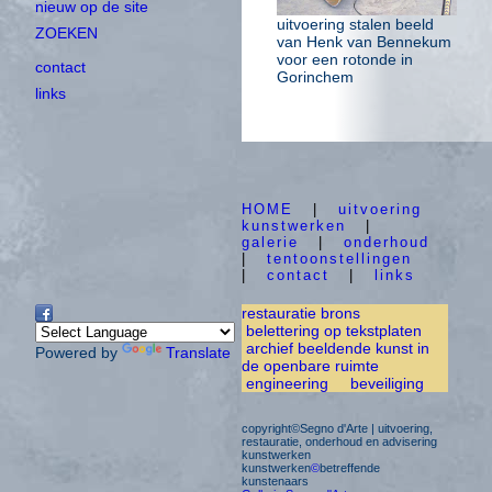
nieuw op de site
uitvoering stalen beeld
ZOEKEN
van Henk van Bennekum
voor een rotonde in
contact
Gorinchem
links
HOME
|
uitvoering
kunstwerken
|
galerie
|
onderhoud
|
tentoonstellingen
|
contact
|
links
restauratie brons
belettering op tekstplaten
archief beeldende kunst in
Powered by
Translate
de openbare ruimte
engineering
beveiliging
copyright©Segno d'Arte | uitvoering,
restauratie, onderhoud en advisering
kunstwerken
kunstwerken
©
betreffende
kunstenaars