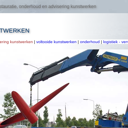
tauratie, onderhoud en advisering kunstwerken
STWERKEN
oering kunstwerken
|
voltooide kunstwerken
|
onderhoud
|
logistiek - ve