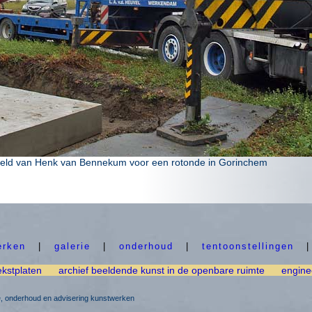
beeld van Henk van Bennekum voor een rotonde in Gorinchem
erken
|
galerie
|
onderhoud
|
tentoonstellingen
ekstplaten
archief beeldende kunst in de openbare ruimte
engine
ie, onderhoud en advisering kunstwerken