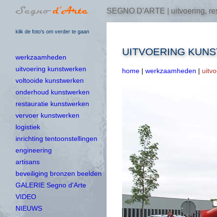
SEGNO D'ARTE | uitvoering, res
klik de foto's om verder te gaan
UITVOERING KUN
werkzaamheden
uitvoering kunstwerken
home
|
werkzaamheden
|
uitv
voltooide kunstwerken
onderhoud kunstwerken
restauratie kunstwerken
vervoer kunstwerken
logistiek
inrichting tentoonstellingen
engineering
artisans
beveiliging bronzen beelden
GALERIE Segno d'Arte
VIDEO
NIEUWS