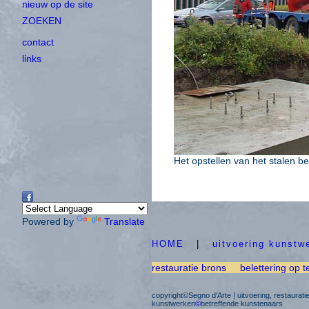
nieuw op de site
ZOEKEN
contact
links
Het opstellen van het stalen 
Powered by
Translate
HOME
|
uitvoering kunstw
restauratie brons
belettering op t
copyright©Segno d'Arte | uitvoering, restaurat
kunstwerken
©
betreffende kunstenaars