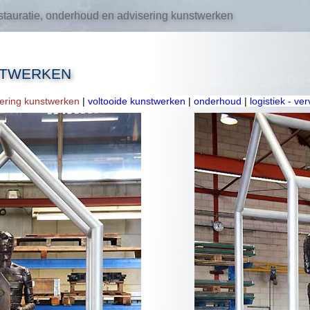
tauratie, onderhoud en advisering kunstwerken
STWERKEN
oering kunstwerken
|
voltooide kunstwerken
|
onderhoud
|
logistiek - ve