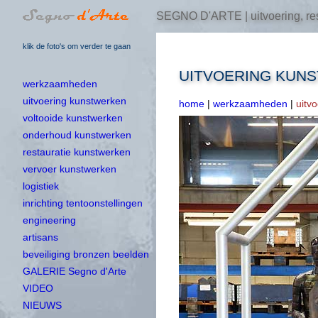
SEGNO D'ARTE | uitvoering, res
klik de foto's om verder te gaan
UITVOERING KUN
werkzaamheden
uitvoering kunstwerken
home
|
werkzaamheden
|
uitv
voltooide kunstwerken
onderhoud kunstwerken
restauratie kunstwerken
vervoer kunstwerken
logistiek
inrichting tentoonstellingen
engineering
artisans
beveiliging bronzen beelden
GALERIE Segno d'Arte
VIDEO
NIEUWS