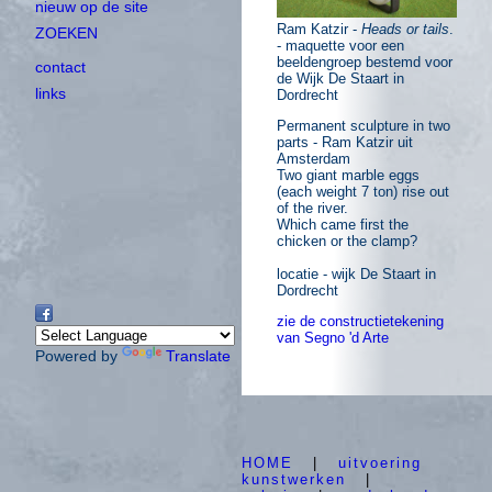
nieuw op de site
Ram Katzir -
Heads or tails
.
ZOEKEN
- maquette voor een
beeldengroep bestemd voor
contact
de Wijk De Staart in
links
Dordrecht
Permanent sculpture in two
parts - Ram Katzir uit
Amsterdam
Two giant marble eggs
(each weight 7 ton) rise out
of the river.
Which came first the
chicken or the clamp?
locatie - wijk De Staart in
Dordrecht
zie de constructietekening
van Segno 'd Arte
Powered by
Translate
HOME
|
uitvoering
kunstwerken
|