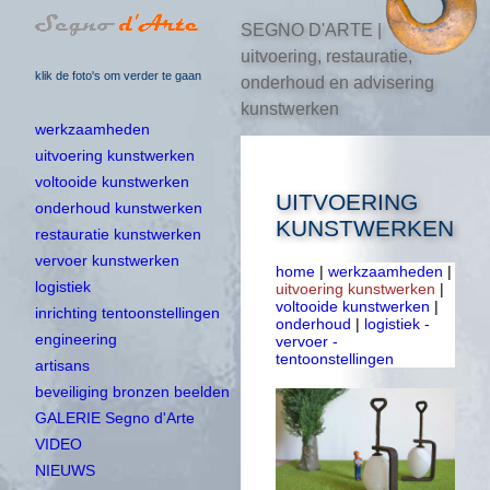
SEGNO D'ARTE |
uitvoering, restauratie,
klik de foto's om verder te gaan
onderhoud en advisering
kunstwerken
werkzaamheden
uitvoering kunstwerken
voltooide kunstwerken
UITVOERING
onderhoud kunstwerken
KUNSTWERKEN
restauratie kunstwerken
vervoer kunstwerken
home
|
werkzaamheden
|
logistiek
uitvoering kunstwerken
|
voltooide kunstwerken
|
inrichting tentoonstellingen
onderhoud
|
logistiek -
engineering
vervoer -
tentoonstellingen
artisans
beveiliging bronzen beelden
GALERIE Segno d'Arte
VIDEO
NIEUWS