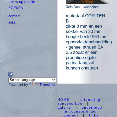
nieuw op de site
Rein Dool - wandelaar
ZOEKEN
materiaal COR-TEN
contact
B
links
dikte 8 mm en een
sokkel van 20 mm
hoogte beeld 560 mm
oppervlaktebehandeling
- geheel stralen SA
2,5 zodat er een
prachtige egale
patina-laag zal
kunnen ontstaan
Powered by
Translate
HOME
|
uitvoering
kunstwerken
|
galerie
|
onderhoud
|
tentoonstellingen
|
contact
|
links