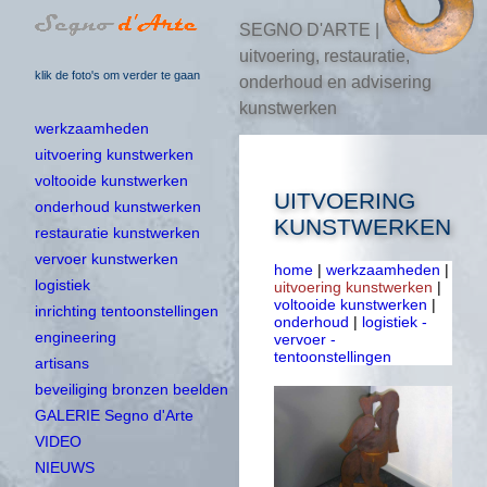
SEGNO D'ARTE |
uitvoering, restauratie,
klik de foto's om verder te gaan
onderhoud en advisering
kunstwerken
werkzaamheden
uitvoering kunstwerken
voltooide kunstwerken
UITVOERING
onderhoud kunstwerken
KUNSTWERKEN
restauratie kunstwerken
vervoer kunstwerken
home
|
werkzaamheden
|
logistiek
uitvoering kunstwerken
|
voltooide kunstwerken
|
inrichting tentoonstellingen
onderhoud
|
logistiek -
engineering
vervoer -
tentoonstellingen
artisans
beveiliging bronzen beelden
GALERIE Segno d'Arte
VIDEO
NIEUWS