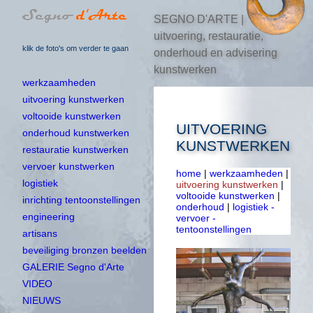
SEGNO D'ARTE |
uitvoering, restauratie,
klik de foto's om verder te gaan
onderhoud en advisering
kunstwerken
werkzaamheden
uitvoering kunstwerken
voltooide kunstwerken
UITVOERING
onderhoud kunstwerken
KUNSTWERKEN
restauratie kunstwerken
vervoer kunstwerken
home
|
werkzaamheden
|
logistiek
uitvoering kunstwerken
|
voltooide kunstwerken
|
inrichting tentoonstellingen
onderhoud
|
logistiek -
engineering
vervoer -
tentoonstellingen
artisans
beveiliging bronzen beelden
GALERIE Segno d'Arte
VIDEO
NIEUWS