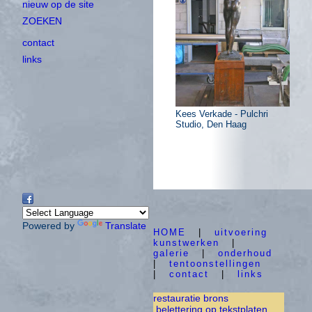
nieuw op de site
ZOEKEN
contact
links
Kees Verkade - Pulchri
Studio, Den Haag
Powered by
Translate
HOME
|
uitvoering
kunstwerken
|
galerie
|
onderhoud
|
tentoonstellingen
|
contact
|
links
restauratie brons
belettering op tekstplaten