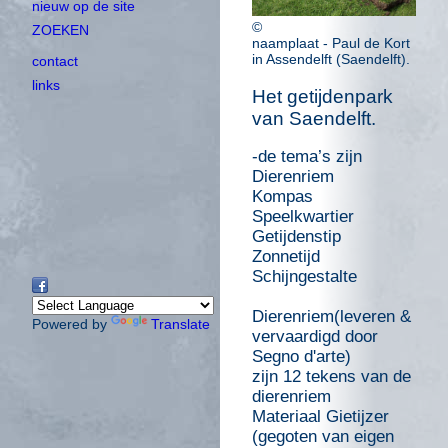
nieuw op de site
©
ZOEKEN
naamplaat - Paul de Kort
in Assendelft (Saendelft).
contact
links
Het getijdenpark
van Saendelft.
-de tema’s zijn
Dierenriem
Kompas
Speelkwartier
Getijdenstip
Zonnetijd
Schijngestalte
Dierenriem(leveren &
Powered by
Translate
vervaardigd door
Segno d'arte)
zijn 12 tekens van de
dierenriem
Materiaal Gietijzer
(gegoten van eigen