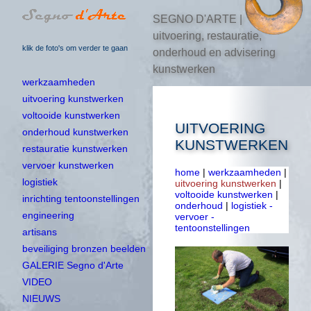
SEGNO D'ARTE |
uitvoering, restauratie,
klik de foto's om verder te gaan
onderhoud en advisering
kunstwerken
werkzaamheden
uitvoering kunstwerken
voltooide kunstwerken
UITVOERING
onderhoud kunstwerken
KUNSTWERKEN
restauratie kunstwerken
vervoer kunstwerken
home
|
werkzaamheden
|
logistiek
uitvoering kunstwerken
|
voltooide kunstwerken
|
inrichting tentoonstellingen
onderhoud
|
logistiek -
engineering
vervoer -
tentoonstellingen
artisans
beveiliging bronzen beelden
GALERIE Segno d'Arte
VIDEO
NIEUWS