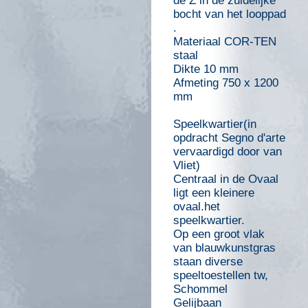
de Z in de zuidelijke
bocht van het looppad
.
Materiaal COR-TEN
staal
Dikte 10 mm
Afmeting 750 x 1200
mm
Speelkwartier(in
opdracht Segno d'arte
vervaardigd door van
Vliet)
Centraal in de Ovaal
ligt een kleinere
ovaal.het
speelkwartier.
Op een groot vlak
van blauwkunstgras
staan diverse
speeltoestellen tw,
Schommel
Gelijbaan