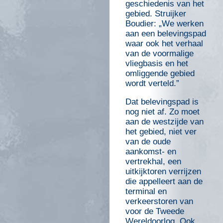
geschiedenis van het
gebied. Struijker
Boudier: „We werken
aan een belevingspad
waar ook het verhaal
van de voormalige
vliegbasis en het
omliggende gebied
wordt verteld.”
Dat belevingspad is
nog niet af. Zo moet
aan de westzijde van
het gebied, niet ver
van de oude
aankomst- en
vertrekhal, een
uitkijktoren verrijzen
die appelleert aan de
terminal en
verkeerstoren van
voor de Tweede
Wereldoorlog. Ook