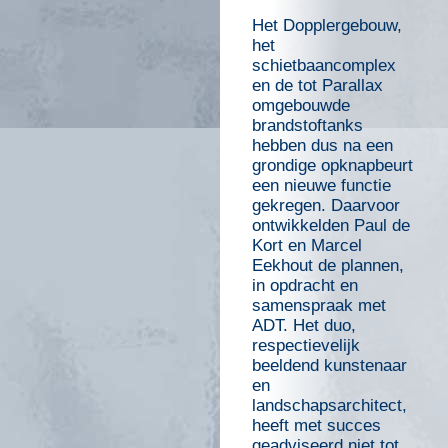
Het Dopplergebouw,
het
schietbaancomplex
en de tot Parallax
omgebouwde
brandstoftanks
hebben dus na een
grondige opknapbeurt
een nieuwe functie
gekregen. Daarvoor
ontwikkelden Paul de
Kort en Marcel
Eekhout de plannen,
in opdracht en
samenspraak met
ADT. Het duo,
respectievelijk
beeldend kunstenaar
en
landschapsarchitect,
heeft met succes
geadviseerd niet tot