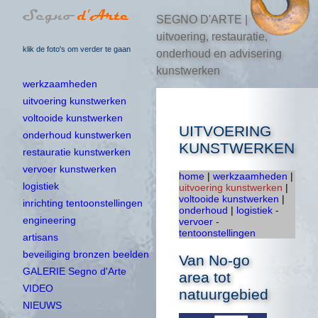
SEGNO D'ARTE |
uitvoering, restauratie,
klik de foto's om verder te gaan
onderhoud en advisering
kunstwerken
werkzaamheden
uitvoering kunstwerken
voltooide kunstwerken
UITVOERING
onderhoud kunstwerken
KUNSTWERKEN
restauratie kunstwerken
vervoer kunstwerken
home
|
werkzaamheden
|
logistiek
uitvoering kunstwerken
|
voltooide kunstwerken
|
inrichting tentoonstellingen
onderhoud
|
logistiek -
engineering
vervoer -
tentoonstellingen
artisans
beveiliging bronzen beelden
Van No-go
GALERIE Segno d'Arte
area tot
VIDEO
natuurgebied
NIEUWS