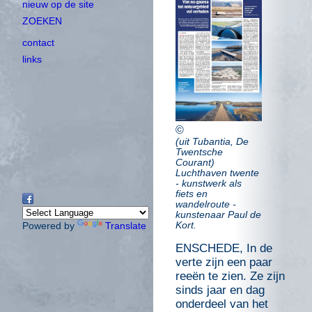
nieuw op de site
ZOEKEN
contact
links
©
(uit Tubantia, De
Twentsche
Courant)
Luchthaven twente
- kunstwerk als
fiets en
wandelroute -
kunstenaar Paul de
Kort.
Powered by
Translate
ENSCHEDE, In de
verte zijn een paar
reeën te zien. Ze zijn
sinds jaar en dag
onderdeel van het