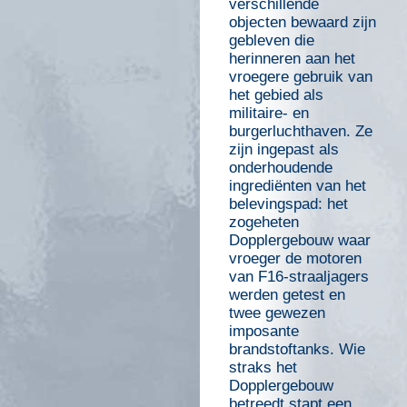
verschillende
objecten bewaard zijn
gebleven die
herinneren aan het
vroegere gebruik van
het gebied als
militaire- en
burgerluchthaven. Ze
zijn ingepast als
onderhoudende
ingrediënten van het
belevingspad: het
zogeheten
Dopplergebouw waar
vroeger de motoren
van F16-straaljagers
werden getest en
twee gewezen
imposante
brandstoftanks. Wie
straks het
Dopplergebouw
betreedt stapt een