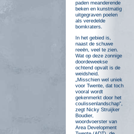
paden meanderende
beken en kunstmatig
uitgegraven poelen
als veredelde
bomkraters.
In het gebied is,
naast de schuwe
reeën, veel te zien.
Wat op deze zonnige
doordeweekse
ochtend opvalt is de
weidsheid.
„Misschien wel uniek
voor Twente, dat toch
vooral wordt
gekenmerkt door het
coulissenlandschap”,
zegt Nicky Struijker
Boudier,
woordvoerster van
Area Development
Twente (ADT), de