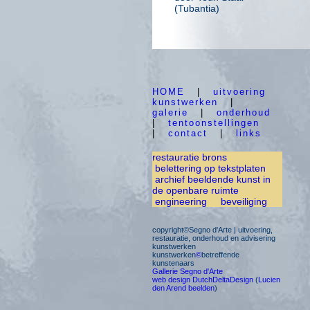
(Tubantia)
HOME
|
uitvoering
kunstwerken
|
galerie
|
onderhoud
|
tentoonstellingen
|
contact
|
links
restauratie brons
belettering op tekstplaten
archief beeldende kunst in
de openbare ruimte
engineering
beveiliging
copyright©Segno d'Arte | uitvoering,
restauratie, onderhoud en advisering
kunstwerken
kunstwerken
©
betreffende
kunstenaars
Gallerie Segno d'Arte
web design DutchDeltaDesign
(
Lucien
den Arend beelden
)