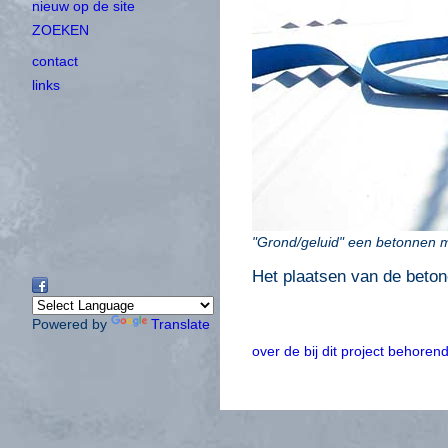
nieuw op de site
ZOEKEN
contact
links
"Grond/geluid" een betonnen m
Het plaatsen van de beto
Powered by
Translate
over de bij dit project behore