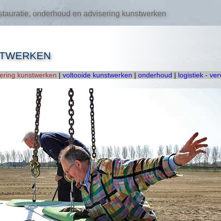
tauratie, onderhoud en advisering kunstwerken
STWERKEN
oering kunstwerken
|
voltooide kunstwerken
|
onderhoud
|
logistiek - ve