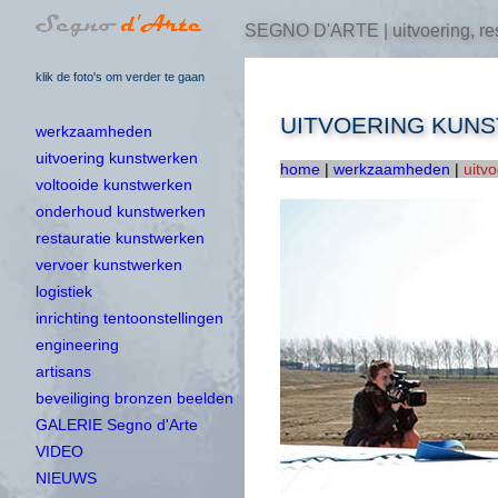
SEGNO D'ARTE | uitvoering, res
klik de foto's om verder te gaan
UITVOERING KUN
werkzaamheden
uitvoering kunstwerken
home
|
werkzaamheden
|
uitv
voltooide kunstwerken
onderhoud kunstwerken
restauratie kunstwerken
vervoer kunstwerken
logistiek
inrichting tentoonstellingen
engineering
artisans
beveiliging bronzen beelden
GALERIE Segno d'Arte
VIDEO
NIEUWS