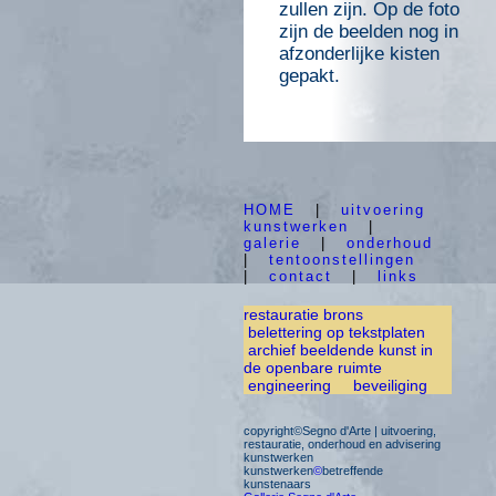
zullen zijn. Op de foto
zijn de beelden nog in
afzonderlijke kisten
gepakt.
HOME
|
uitvoering
kunstwerken
|
galerie
|
onderhoud
|
tentoonstellingen
|
contact
|
links
restauratie brons
belettering op tekstplaten
archief beeldende kunst in
de openbare ruimte
engineering
beveiliging
copyright©Segno d'Arte | uitvoering,
restauratie, onderhoud en advisering
kunstwerken
kunstwerken
©
betreffende
kunstenaars