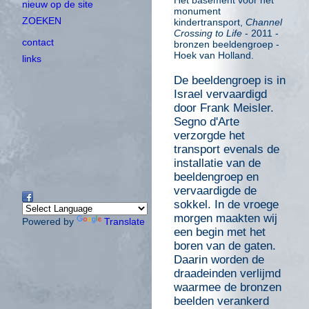
Het basement voor het
nieuw op de site
monument
ZOEKEN
kindertransport,
Channel
Crossing to Life
- 2011 -
contact
bronzen beeldengroep -
Hoek van Holland.
links
De beeldengroep is in
Israel vervaardigd
door Frank Meisler.
Segno d'Arte
verzorgde het
transport evenals de
installatie van de
beeldengroep en
vervaardigde de
sokkel. In de vroege
morgen maakten wij
Powered by
Translate
een begin met het
boren van de gaten.
Daarin worden de
draadeinden verlijmd
waarmee de bronzen
beelden verankerd