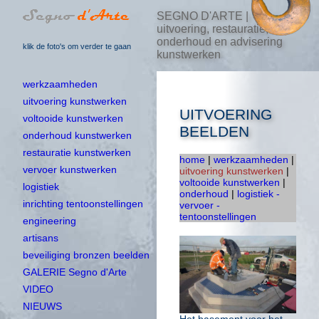
SEGNO D'ARTE |
uitvoering, restauratie,
onderhoud en advisering
klik de foto's om verder te gaan
kunstwerken
werkzaamheden
uitvoering kunstwerken
UITVOERING
voltooide kunstwerken
BEELDEN
onderhoud kunstwerken
restauratie kunstwerken
home
|
werkzaamheden
|
vervoer kunstwerken
uitvoering kunstwerken
|
voltooide kunstwerken
|
logistiek
onderhoud
|
logistiek -
inrichting tentoonstellingen
vervoer -
tentoonstellingen
engineering
artisans
beveiliging bronzen beelden
GALERIE Segno d'Arte
VIDEO
NIEUWS