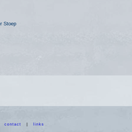
r Stoep
|
contact
|
links