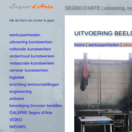
SEGNO D'ARTE | uitvoering, res
klik de foto's om verder te gaan
UITVOERING BEEL
werkzaamheden
uitvoering kunstwerken
home
|
werkzaamheden
|
uitv
voltooide kunstwerken
onderhoud kunstwerken
restauratie kunstwerken
vervoer kunstwerken
logistiek
inrichting tentoonstellingen
engineering
artisans
beveiliging bronzen beelden
GALERIE Segno d'Arte
VIDEO
NIEUWS