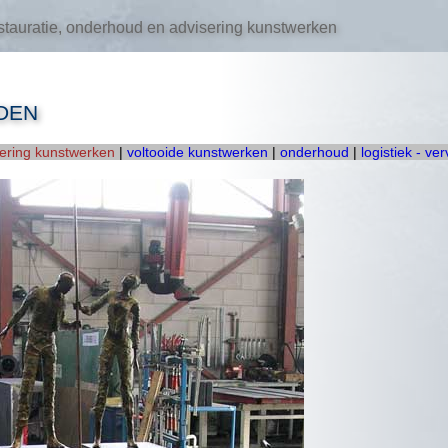
tauratie, onderhoud en advisering kunstwerken
DEN
oering kunstwerken
|
voltooide kunstwerken
|
onderhoud
|
logistiek - ve