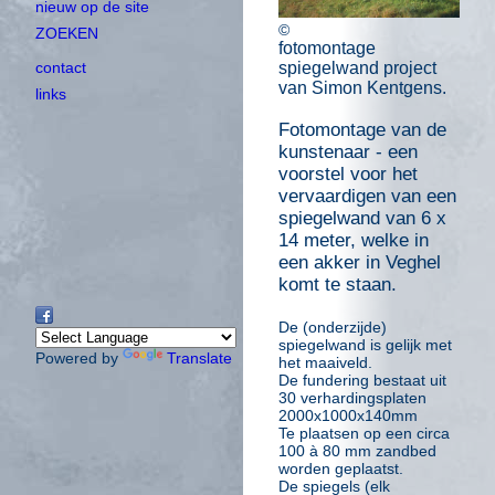
nieuw op de site
©
ZOEKEN
fotomontage
contact
spiegelwand project
van Simon Kentgens.
links
Fotomontage van de
kunstenaar - een
voorstel voor het
vervaardigen van een
spiegelwand van 6 x
14 meter, welke in
een akker in Veghel
komt te staan.
De (onderzijde)
spiegelwand is gelijk met
Powered by
Translate
het maaiveld.
De fundering bestaat uit
30 verhardingsplaten
2000x1000x140mm
Te plaatsen op een circa
100 à 80 mm zandbed
worden geplaatst.
De spiegels (elk