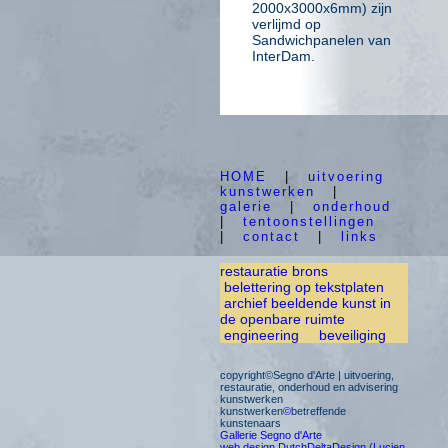
2000x3000x6mm) zijn
verlijmd op
Sandwichpanelen van
InterDam.
HOME
|
uitvoering
kunstwerken
|
galerie
|
onderhoud
|
tentoonstellingen
|
contact
|
links
restauratie brons
belettering op tekstplaten
archief beeldende kunst in
de openbare ruimte
engineering
beveiliging
copyright©Segno d'Arte | uitvoering,
restauratie, onderhoud en advisering
kunstwerken
kunstwerken
©
betreffende
kunstenaars
Gallerie Segno d'Arte
web design DutchDeltaDesign
(
Lucien