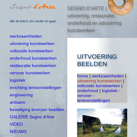
SEGNO D'ARTE |
uitvoering, restauratie,
klik de foto's om verder te gaan
onderhoud en advisering
kunstwerken
werkzaamheden
uitvoering kunstwerken
voltooide kunstwerken
UITVOERING
onderhoud kunstwerken
BEELDEN
restauratie kunstwerken
vervoer kunstwerken
home
|
werkzaamheden
|
logistiek
uitvoering kunstwerken
|
voltooide kunstwerken
|
inrichting tentoonstellingen
onderhoud
|
logistiek -
engineering
vervoer -
tentoonstellingen
artisans
beveiliging bronzen beelden
GALERIE Segno d'Arte
VIDEO
NIEUWS