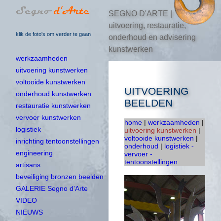
SEGNO D'ARTE |
uitvoering, restauratie,
klik de foto's om verder te gaan
onderhoud en advisering
kunstwerken
werkzaamheden
uitvoering kunstwerken
voltooide kunstwerken
UITVOERING
onderhoud kunstwerken
BEELDEN
restauratie kunstwerken
vervoer kunstwerken
home
|
werkzaamheden
|
logistiek
uitvoering kunstwerken
|
voltooide kunstwerken
|
inrichting tentoonstellingen
onderhoud
|
logistiek -
engineering
vervoer -
tentoonstellingen
artisans
beveiliging bronzen beelden
GALERIE Segno d'Arte
VIDEO
NIEUWS