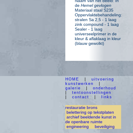
Naam van het beeld: In
de
Hemel gevlogen
Materiaal staal S235
Oppervlaktebehandeling:
stralen Sa 2,5 - 1 laag
zink compound - 1 laag
Sealer - 1 laag
universeelprimer in de
kleur & aflaklaag in kleur
(blauw gewolkt)
HOME
|
uitvoering
kunstwerken
|
galerie
|
onderhoud
|
tentoonstellingen
|
contact
|
links
restauratie brons
belettering op tekstplaten
archief beeldende kunst in
de openbare ruimte
engineering
beveiliging