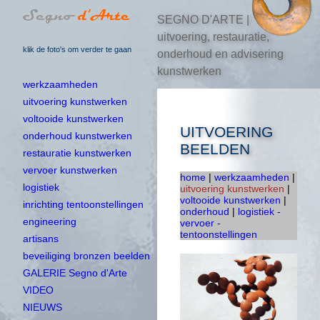
SEGNO D'ARTE |
uitvoering, restauratie,
klik de foto's om verder te gaan
onderhoud en advisering
kunstwerken
werkzaamheden
uitvoering kunstwerken
voltooide kunstwerken
UITVOERING
onderhoud kunstwerken
BEELDEN
restauratie kunstwerken
vervoer kunstwerken
home
|
werkzaamheden
|
logistiek
uitvoering kunstwerken
|
voltooide kunstwerken
|
inrichting tentoonstellingen
onderhoud
|
logistiek -
engineering
vervoer -
tentoonstellingen
artisans
beveiliging bronzen beelden
GALERIE Segno d'Arte
VIDEO
NIEUWS