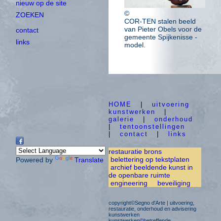
nieuw op de site
©
ZOEKEN
COR-TEN stalen beeld
van Pieter Obels voor de
contact
gemeente Spijkenisse -
links
model.
HOME
|
uitvoering
kunstwerken
|
galerie
|
onderhoud
|
tentoonstellingen
|
contact
|
links
restauratie brons
belettering op tekstplaten
Powered by
Translate
archief beeldende kunst in
de openbare ruimte
engineering
beveiliging
copyright©Segno d'Arte | uitvoering,
restauratie, onderhoud en advisering
kunstwerken
kunstwerken
©
betreffende