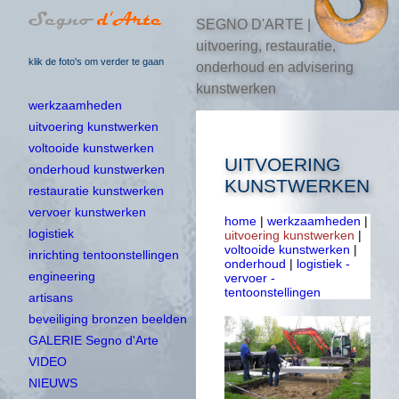
SEGNO D'ARTE |
uitvoering, restauratie,
klik de foto's om verder te gaan
onderhoud en advisering
kunstwerken
werkzaamheden
uitvoering kunstwerken
voltooide kunstwerken
UITVOERING
onderhoud kunstwerken
KUNSTWERKEN
restauratie kunstwerken
vervoer kunstwerken
home
|
werkzaamheden
|
logistiek
uitvoering kunstwerken
|
voltooide kunstwerken
|
inrichting tentoonstellingen
onderhoud
|
logistiek -
engineering
vervoer -
tentoonstellingen
artisans
beveiliging bronzen beelden
GALERIE Segno d'Arte
VIDEO
NIEUWS