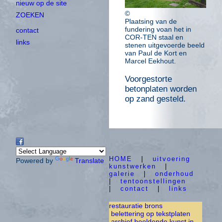
nieuw op de site
©
ZOEKEN
Plaatsing van de
fundering voan het in
contact
COR-TEN staal en
links
stenen uitgevoerde beeld
van Paul de Kort en
Marcel Eekhout.
Voorgestorte
betonplaten worden
op zand gesteld.
HOME
|
uitvoering
Powered by
Translate
kunstwerken
|
galerie
|
onderhoud
|
tentoonstellingen
|
contact
|
links
restauratie brons
belettering op tekstplaten
archief beeldende kunst in