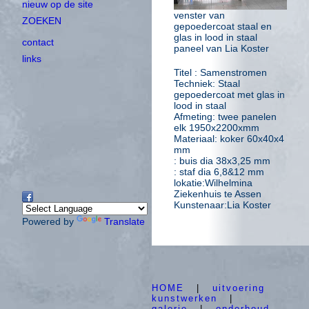
nieuw op de site
venster van
ZOEKEN
gepoedercoat staal en
glas in lood in staal
contact
paneel van Lia Koster
links
Titel : Samenstromen
Techniek: Staal
gepoedercoat met glas in
lood in staal
Afmeting: twee panelen
elk 1950x2200xmm
Materiaal: koker 60x40x4
mm
: buis dia 38x3,25 mm
: staf dia 6,8&12 mm
lokatie:Wilhelmina
Ziekenhuis te Assen
Kunstenaar:Lia Koster
Powered by
Translate
HOME
|
uitvoering
kunstwerken
|
galerie
|
onderhoud