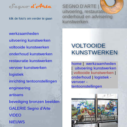
SEGNO D'ARTE |
uitvoering, restauratie,
onderhoud en advisering
klik de foto's om verder te gaan
kunstwerken
werkzaamheden
uitvoering kunstwerken
VOLTOOIDE
voltooide kunstwerken
KUNSTWERKEN
onderhoud kunstwerken
restauratie kunstwerken
home
|
werkzaamheden
vervoer kunstwerken
|
uitvoering kunstwerken
|
voltooide kunstwerken
|
logistiek
onderhoud
|
logistiek -
inrichting tentoonstellingen
vervoer -
tentoonstellingen
engineering
artisans
beveiliging bronzen beelden
GALERIE Segno d'Arte
VIDEO
NIEUWS