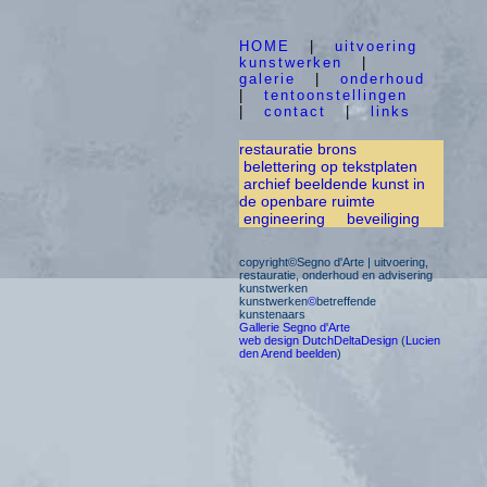
HOME
|
uitvoering
kunstwerken
|
galerie
|
onderhoud
|
tentoonstellingen
|
contact
|
links
restauratie brons
belettering op tekstplaten
archief beeldende kunst in
de openbare ruimte
engineering
beveiliging
copyright©Segno d'Arte | uitvoering,
restauratie, onderhoud en advisering
kunstwerken
kunstwerken
©
betreffende
kunstenaars
Gallerie Segno d'Arte
web design DutchDeltaDesign
(
Lucien
den Arend beelden
)