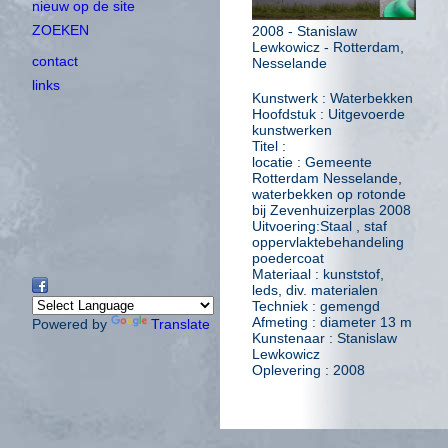
nieuw op de site
ZOEKEN
2008 -
Stanislaw
Lewkowicz
- Rotterdam,
contact
Nesselande
links
Kunstwerk : Waterbekken
Hoofdstuk : Uitgevoerde
kunstwerken
Titel :
locatie : Gemeente
Rotterdam Nesselande,
waterbekken op rotonde
bij Zevenhuizerplas 2008
Uitvoering:Staal , staf
oppervlaktebehandeling
poedercoat
Materiaal : kunststof,
leds, div. materialen
Techniek : gemengd
Afmeting : diameter 13 m
Powered by
Translate
Kunstenaar :
Stanislaw
Lewkowicz
Oplevering : 2008