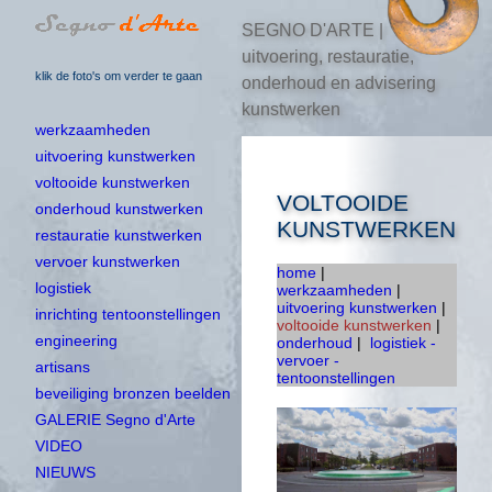
SEGNO D'ARTE |
uitvoering, restauratie,
klik de foto's om verder te gaan
onderhoud en advisering
kunstwerken
werkzaamheden
uitvoering kunstwerken
voltooide kunstwerken
VOLTOOIDE
onderhoud kunstwerken
KUNSTWERKEN
restauratie kunstwerken
vervoer kunstwerken
home
|
logistiek
werkzaamheden
|
uitvoering kunstwerken
|
inrichting tentoonstellingen
voltooide kunstwerken
|
engineering
onderhoud
|
logistiek -
vervoer -
artisans
tentoonstellingen
beveiliging bronzen beelden
GALERIE Segno d'Arte
VIDEO
NIEUWS