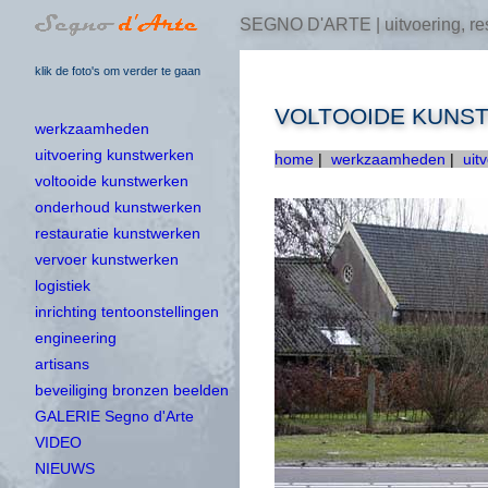
SEGNO D'ARTE | uitvoering, res
klik de foto's om verder te gaan
VOLTOOIDE KUNS
werkzaamheden
uitvoering kunstwerken
home
|
werkzaamheden
|
uit
voltooide kunstwerken
onderhoud kunstwerken
restauratie kunstwerken
vervoer kunstwerken
logistiek
inrichting tentoonstellingen
engineering
artisans
beveiliging bronzen beelden
GALERIE Segno d'Arte
VIDEO
NIEUWS