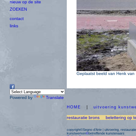
nieuw op de site
ZOEKEN
contact
links
Geplaatst beeld van Henk va
Powered by
Translate
HOME
|
uitvoering kunstw
restauratie brons
belettering op t
copyright©Segno d'Arte | uitvoering, restaurat
kunstwerken
©
betreffende kunstenaars