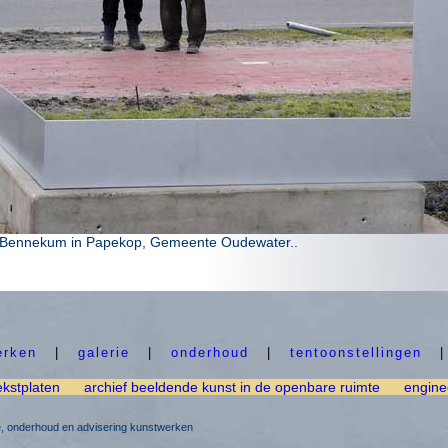
n Bennekum in Papekop, Gemeente Oudewater.
.
erken
|
galerie
|
onderhoud
|
tentoonstellingen
ekstplaten
archief beeldende kunst in de openbare ruimte
engine
ie, onderhoud en advisering kunstwerken