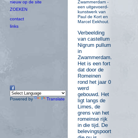
Zwammerdam -
nieuw op de site
een uitgevoerd-
ZOEKEN
kunstwerk van
Paul de Kort en
contact
Marcel Eekhout.
links
Verbeelding
van castellum
Nigrum pullum
in
Zwammerdam.
Het is een fort
dat door de
Romeinen
rond het jaar 0
werd
gebouwd. Het
Powered by
Translate
ligt langs de
Limes, de
grens van het
romeinse rijk
in die tijd. De
belevingspoort
die nu is