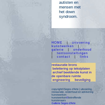
autisten en
mensen met
het down
syndroom.
HOME
|
uitvoering
kunstwerken
|
galerie
|
onderhoud
|
tentoonstellingen
|
contact
|
links
restauratie brons
belettering op tekstplaten
archief beeldende kunst in
de openbare ruimte
engineering
beveiliging
copyright©Segno d'Arte | uitvoering,
restauratie, onderhoud en advisering
kunstwerken
kunstwerken
©
betreffende
kunstenaars
Gallerie Segno d'Arte