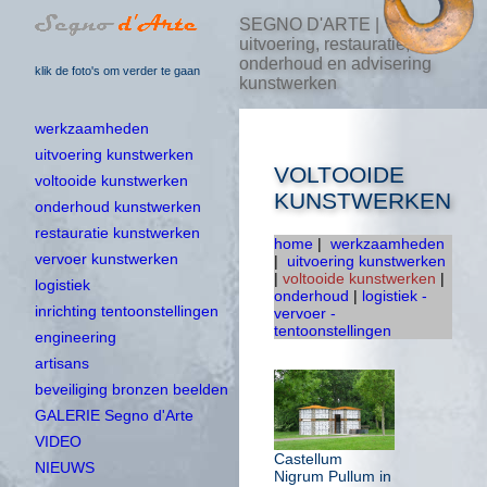
SEGNO D'ARTE |
uitvoering, restauratie,
onderhoud en advisering
klik de foto's om verder te gaan
kunstwerken
werkzaamheden
uitvoering kunstwerken
VOLTOOIDE
voltooide kunstwerken
KUNSTWERKEN
onderhoud kunstwerken
restauratie kunstwerken
home
|
werkzaamheden
vervoer kunstwerken
|
uitvoering kunstwerken
|
voltooide kunstwerken
|
logistiek
onderhoud
|
logistiek -
inrichting tentoonstellingen
vervoer -
tentoonstellingen
engineering
artisans
beveiliging bronzen beelden
GALERIE Segno d'Arte
VIDEO
Castellum
NIEUWS
Nigrum Pullum in