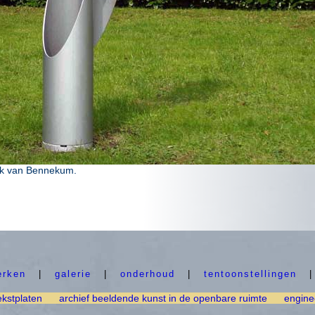
enk van Bennekum.
erken
|
galerie
|
onderhoud
|
tentoonstellingen
ekstplaten
archief beeldende kunst in de openbare ruimte
engine