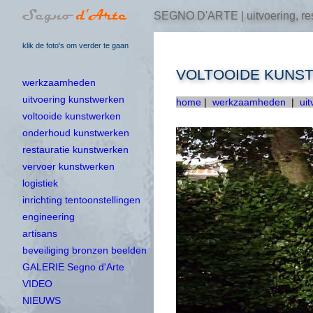
SEGNO D'ARTE | uitvoering, res
klik de foto's om verder te gaan
VOLTOOIDE KUNS
werkzaamheden
uitvoering kunstwerken
home
|
werkzaamheden
|
ui
voltooide kunstwerken
onderhoud kunstwerken
restauratie kunstwerken
vervoer kunstwerken
logistiek
inrichting tentoonstellingen
engineering
artisans
beveiliging bronzen beelden
GALERIE Segno d'Arte
VIDEO
NIEUWS