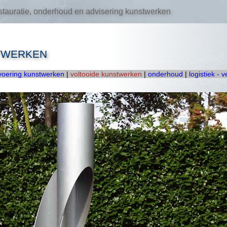
tauratie, onderhoud en advisering kunstwerken
TWERKEN
tvoering kunstwerken
|
voltooide kunstwerken
|
onderhoud
|
logistiek - 