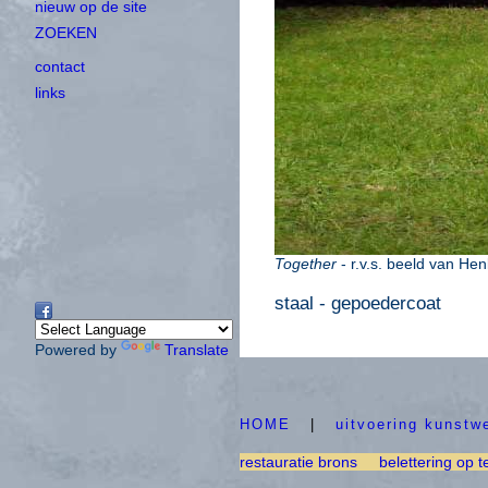
nieuw op de site
ZOEKEN
contact
links
Together
- r.v.s. beeld van H
staal - gepoedercoat
Powered by
Translate
HOME
|
uitvoering kunstw
restauratie brons
belettering op t