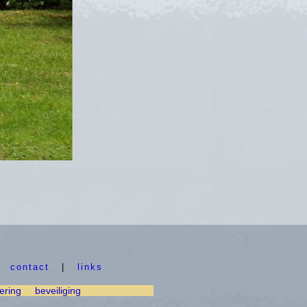
|
contact
|
links
ering
beveiliging