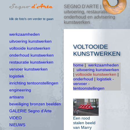
SEGNO D'ARTE |
uitvoering, restauratie,
onderhoud en advisering
klik de foto's om verder te gaan
kunstwerken
werkzaamheden
uitvoering kunstwerken
VOLTOOIDE
voltooide kunstwerken
KUNSTWERKEN
onderhoud kunstwerken
restauratie kunstwerken
home
|
werkzaamheden
vervoer kunstwerken
|
uitvoering kunstwerken
|
voltooide kunstwerken
|
logistiek
onderhoud
|
logistiek -
inrichting tentoonstellingen
vervoer -
tentoonstellingen
engineering
artisans
beveiliging bronzen beelden
GALERIE Segno d'Arte
VIDEO
Een rood
stalen beeld
NIEUWS
van Marry