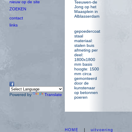
nieuw op de site
Teeuwen-de
Jong op het
ZOEKEN
Maasplein in
Alblasserdam
contact
links
gepoedercoat
staal
materiaal:
stalen buis
afmeting per
deel:
1800x1800
mm basis
hoogte: 1500
mm circa
gemonteerd
door de
kunstenaar
op betonnen
Powered by
Translate
poeren
HOME
|
uitvoering