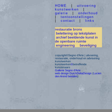
HOME
|
uitvoering
kunstwerken
|
galerie
|
onderhoud
|
tentoonstellingen
|
contact
|
links
restauratie brons
belettering op tekstplaten
archief beeldende kunst in
de openbare ruimte
engineering
beveiliging
copyright©Segno d'Arte | uitvoering,
restauratie, onderhoud en advisering
kunstwerken
kunstwerken
©
betreffende
kunstenaars
Gallerie Segno d'Arte
web design DutchDeltaDesign
(
Lucien
den Arend beelden
)