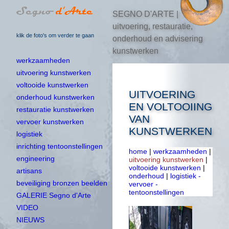
SEGNO D'ARTE |
uitvoering, restauratie,
klik de foto's om verder te gaan
onderhoud en advisering
kunstwerken
werkzaamheden
uitvoering kunstwerken
voltooide kunstwerken
UITVOERING
onderhoud kunstwerken
EN VOLTOOIING
restauratie kunstwerken
VAN
vervoer kunstwerken
KUNSTWERKEN
logistiek
inrichting tentoonstellingen
home
|
werkzaamheden
|
engineering
uitvoering kunstwerken
|
voltooide kunstwerken
|
artisans
onderhoud
|
logistiek -
beveiliging bronzen beelden
vervoer -
tentoonstellingen
GALERIE Segno d'Arte
VIDEO
NIEUWS