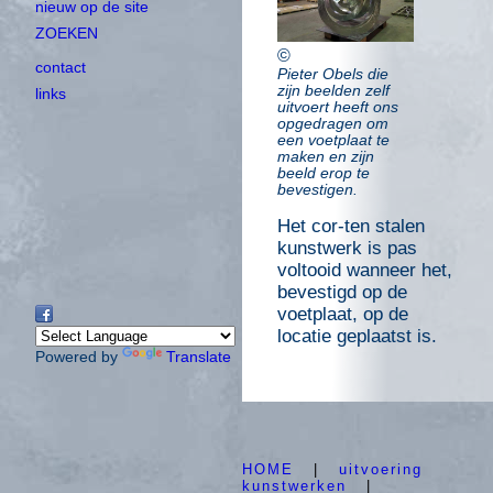
nieuw op de site
ZOEKEN
©
contact
Pieter Obels die
zijn beelden zelf
links
uitvoert heeft ons
opgedragen om
een voetplaat te
maken en zijn
beeld erop te
bevestigen.
Het cor-ten stalen
kunstwerk is pas
voltooid wanneer het,
bevestigd op de
voetplaat, op de
locatie geplaatst is.
Powered by
Translate
HOME
|
uitvoering
kunstwerken
|