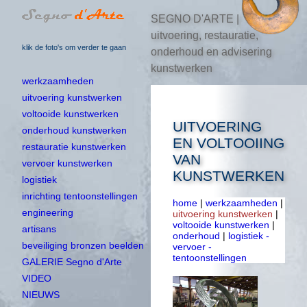
SEGNO D'ARTE |
uitvoering, restauratie,
klik de foto's om verder te gaan
onderhoud en advisering
kunstwerken
werkzaamheden
uitvoering kunstwerken
voltooide kunstwerken
UITVOERING
onderhoud kunstwerken
EN VOLTOOIING
restauratie kunstwerken
VAN
vervoer kunstwerken
KUNSTWERKEN
logistiek
inrichting tentoonstellingen
home
|
werkzaamheden
|
engineering
uitvoering kunstwerken
|
voltooide kunstwerken
|
artisans
onderhoud
|
logistiek -
beveiliging bronzen beelden
vervoer -
tentoonstellingen
GALERIE Segno d'Arte
VIDEO
NIEUWS