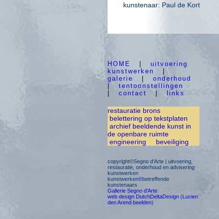
kunstenaar: Paul de Kort
HOME
|
uitvoering
kunstwerken
|
galerie
|
onderhoud
|
tentoonstellingen
|
contact
|
links
restauratie brons
belettering op tekstplaten
archief beeldende kunst in
de openbare ruimte
engineering
beveiliging
copyright©Segno d'Arte | uitvoering,
restauratie, onderhoud en advisering
kunstwerken
kunstwerken
©
betreffende
kunstenaars
Gallerie Segno d'Arte
web design DutchDeltaDesign
(
Lucien
den Arend beelden
)