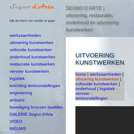
SEGNO D'ARTE |
uitvoering, restauratie,
klik de foto's om verder te gaan
onderhoud en advisering
kunstwerken
werkzaamheden
uitvoering kunstwerken
voltooide kunstwerken
UITVOERING
onderhoud kunstwerken
KUNSTWERKEN
restauratie kunstwerken
vervoer kunstwerken
home
|
werkzaamheden
|
logistiek
uitvoering kunstwerken
|
voltooide kunstwerken
|
inrichting tentoonstellingen
onderhoud
|
logistiek -
engineering
vervoer -
tentoonstellingen
artisans
beveiliging bronzen beelden
GALERIE Segno d'Arte
VIDEO
NIEUWS