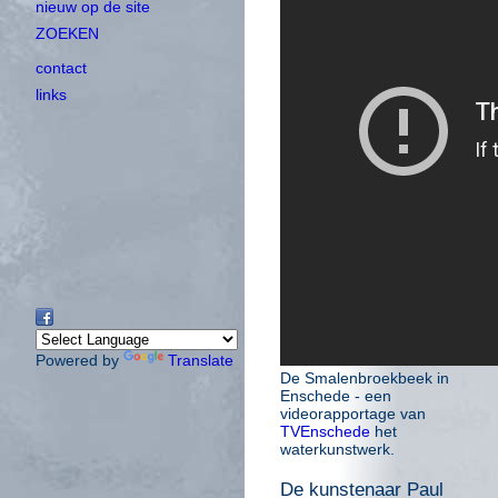
nieuw op de site
ZOEKEN
contact
links
Powered by
Translate
De Smalenbroekbeek in
Enschede - een
videorapportage van
TVEnschede
het
waterkunstwerk.
De kunstenaar Paul