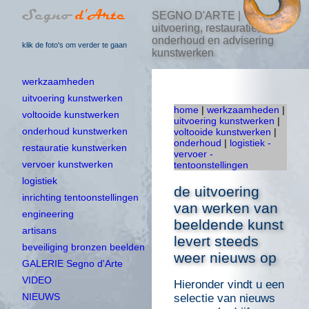
SEGNO D'ARTE |
uitvoering, restauratie,
onderhoud en advisering
klik de foto's om verder te gaan
kunstwerken
werkzaamheden
uitvoering kunstwerken
home
|
werkzaamheden
|
voltooide kunstwerken
uitvoering kunstwerken
|
onderhoud kunstwerken
voltooide kunstwerken
|
onderhoud
|
logistiek -
restauratie kunstwerken
vervoer -
vervoer kunstwerken
tentoonstellingen
logistiek
de uitvoering
inrichting tentoonstellingen
van werken van
engineering
beeldende kunst
artisans
levert steeds
beveiliging bronzen beelden
weer nieuws op
GALERIE Segno d'Arte
VIDEO
Hieronder vindt u een
NIEUWS
selectie van nieuws